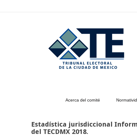
–
Estadística
jurisdiccional
Informativa
relativa
al
Sistema
de
Medios
de
Impugnación
en
Materia
Electoral
Acerca del comité
Normativid
del
TECDMX
2018.
Estadística jurisdiccional Info
del TECDMX 2018.