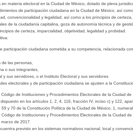
 en materia electoral en la Ciudad de México, dotado de plena jurisdicc
cedimientos de participación ciudadana en la Ciudad de México, así co
dad, convencionalidad y legalidad; así como a los principios de certeza, 
rales de la ciudadanía capitalina, goza de autonomía técnica y de ges
ncipios de certeza, imparcialidad, objetividad, legalidad y probidad.
tiva:
e participación ciudadana sometida a su competencia, relacionada con 
s de las personas,
na o sus integrantes,
 y sus servidores, o el Instituto Electoral y sus servidores
ades electorales y de participación ciudadana se ajusten a la Constituci
l Código de Instituciones y Procedimientos Electorales de la Ciudad de
ispuesto en los artículos 1, 2, 4, 116, fracción IV, inciso c) y 122, apa
 58, 59 y 70 de la Constitución Política de la Ciudad de México; 1, numer
l Código de Instituciones y Procedimientos Electorales de la Ciudad de 
 marzo de 2017.
ncuentra previsto en los sistemas normativos nacional, local y convenci