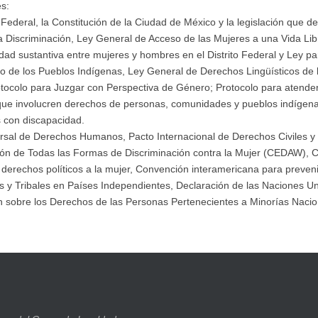
es:
n Federal, la Constitución de la Ciudad de México y la legislación que
la Discriminación, Ley General de Acceso de las Mujeres a una Vida Li
ldad sustantiva entre mujeres y hombres en el Distrito Federal y Ley par
lo de los Pueblos Indígenas, Ley General de Derechos Lingüísticos de 
tocolo para Juzgar con Perspectiva de Género; Protocolo para atender la
 que involucren derechos de personas, comunidades y pueblos indígenas
s con discapacidad.
ersal de Derechos Humanos, Pacto Internacional de Derechos Civiles y 
ón de Todas las Formas de Discriminación contra la Mujer (CEDAW), Co
rechos políticos a la mujer, Convención interamericana para prevenir, 
y Tribales en Países Independientes, Declaración de las Naciones Un
n sobre los Derechos de las Personas Pertenecientes a Minorías Naciona