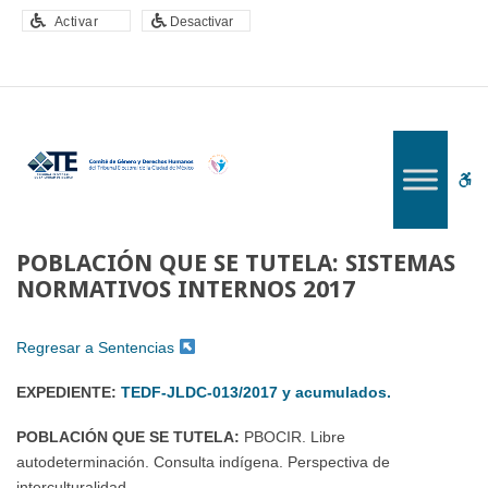
–
Activar
Desactivar
POBLACIÓN
QUE
SE
TUTELA:
SISTEMAS
NORMATIVOS
W
INTERNOS
2017
bu
POBLACIÓN QUE SE TUTELA: SISTEMAS
NORMATIVOS INTERNOS 2017
Regresar a Sentencias
EXPEDIENTE:
TEDF-JLDC-013/2017 y acumulados.
POBLACIÓN QUE SE TUTELA:
PBOCIR. Libre
autodeterminación. Consulta indígena. Perspectiva de
interculturalidad.