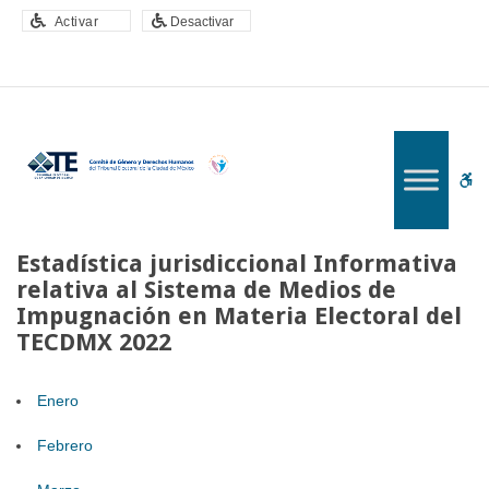
–
Activar
Desactivar
Estadística
jurisdiccional
Informativa
relativa
al
Sistema
W
de
Medios
bu
de
Estadística jurisdiccional Informativa
Impugnación
relativa al Sistema de Medios de
en
Impugnación en Materia Electoral del
Materia
Electoral
TECDMX 2022
del
TECDMX
Enero
2022
Febrero