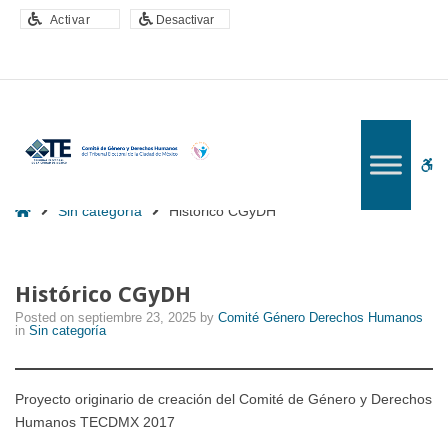
–
Activar
Desactivar
Histórico
CGyDH
W
bu
Home
Sin categoría
Histórico CGyDH
Histórico CGyDH
Posted on
septiembre 23, 2025
by
Comité Género Derechos Humanos
in
Sin categoría
Proyecto originario de creación del Comité de Género y Derechos
Humanos TECDMX 2017