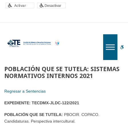
–
Activar
Desactivar
POBLACIÓN
QUE
SE
TUTELA:
SISTEMAS
NORMATIVOS
W
INTERNOS
2021
bu
POBLACIÓN QUE SE TUTELA: SISTEMAS
NORMATIVOS INTERNOS 2021
Regresar a Sentencias
EXPEDIENTE:
TECDMX-JLDC-122/2021
POBLACIÓN QUE SE TUTELA:
PBOCIR. COPACO.
Candidaturas. Perspectiva intercultural.