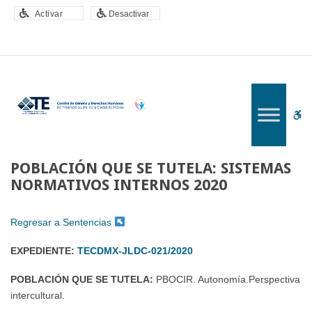
–
Activar
Desactivar
POBLACIÓN
QUE
SE
TUTELA:
SISTEMAS
NORMATIVOS
W
INTERNOS
2020
bu
POBLACIÓN QUE SE TUTELA: SISTEMAS
NORMATIVOS INTERNOS 2020
Regresar a Sentencias
EXPEDIENTE:
TECDMX-JLDC-021/2020
POBLACIÓN QUE SE TUTELA:
PBOCIR. Autonomía.Perspectiva
intercultural.