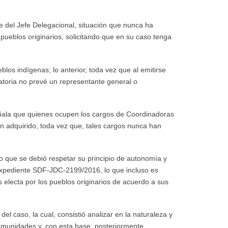
e del Jefe Delegacional, situación que nunca ha
pueblos originarios, solicitando que en su caso tenga
blos indígenas; lo anterior, toda vez que al emitirse
catoria no prevé un representante general o
 señala que quienes ocupen los cargos de Coordinadoras
an adquirido, toda vez que, tales cargos nunca han
no que se debió respetar su principio de autonomía y
 expediente SDF-JDC-2199/2016, lo que incluso es
es electa por los pueblos originarios de acuerdo a sus
 caso, la cual, consistió analizar en la naturaleza y
comunidades y, con esta base, posteriormente