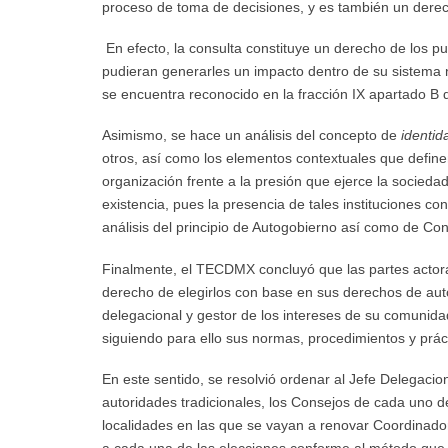
proceso de toma de decisiones, y es también un derec
En efecto, la consulta constituye un derecho de los pu
pudieran generarles un impacto dentro de su sistema n
se encuentra reconocido en la fracción IX apartado B d
Asimismo, se hace un análisis del concepto de
identid
otros, así como los elementos contextuales que defi
organización frente a la presión que ejerce la sociedad
existencia, pues la presencia de tales instituciones co
análisis del principio de Autogobierno así como de Con
Finalmente, el TECDMX concluyó que las partes actoras
derecho de elegirlos con base en sus derechos de auto
delegacional y gestor de los intereses de su comunida
siguiendo para ello sus normas, procedimientos y prác
En este sentido, se resolvió ordenar al Jefe Delegacio
autoridades tradicionales, los Consejos de cada uno 
localidades en las que se vayan a renovar Coordinador
a cada una de las elecciones conforme al método que d