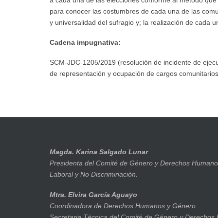
para conocer las costumbres de cada una de las comun
y universalidad del sufragio y; la realización de cada
Cadena impugnativa:
SCM-JDC-1205/2019 (resolución de incidente de ejecuc
de representación y ocupación de cargos comunitarios
Magda. Karina Salgado Lunar
Presidenta del Comité de Género y Derechos Humanos
Laboral y No Discriminación.
Mtra. Elvira García Aguayo
Coordinadora de Derechos Humanos y Género
Secretaria Técnica del Comité de Género y Derechos