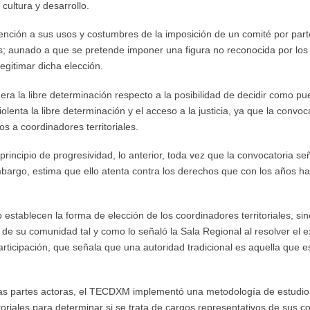
 cultura y desarrollo.
ención a sus usos y costumbres de la imposición de un comité por part
es; aunado a que se pretende imponer una figura no reconocida por los 
legitimar dicha elección.
ra la libre determinación respecto a la posibilidad de decidir como pue
lenta la libre determinación y el acceso a la justicia, ya que la convo
s a coordinadores territoriales.
 principio de progresividad, lo anterior, toda vez que la convocatoria
embargo, estima que ello atenta contra los derechos que con los años h
establecen la forma de elección de los coordinadores territoriales, si
 de su comunidad tal y como lo señaló la Sala Regional al resolver el
e Participación, que señala que una autoridad tradicional es aquella que 
s partes actoras, el TECDXM implementó una metodología de estudio del
oriales para determinar si se trata de cargos representativos de sus 