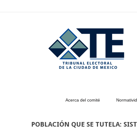
–
POBLACIÓN
QUE
SE
TUTELA:
SISTEMAS
NORMATIVOS
INTERNOS
2017
Acerca del comité
Normativid
POBLACIÓN QUE SE TUTELA: SI