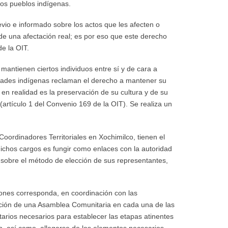
los pueblos indígenas.
evio e informado sobre los actos que les afecten o
de una afectación real; es por eso que este derecho
e la OIT.
mantienen ciertos individuos entre sí y de cara a
dades indígenas reclaman el derecho a mantener su
n en realidad es la preservación de su cultura y de su
 (artículo 1 del Convenio 169 de la OIT). Se realiza un
ordinadores Territoriales en Xochimilco, tienen el
ichos cargos es fungir como enlaces con la autoridad
e sobre el método de elección de sus representantes,
ciones corresponda, en coordinación con las
ración de una Asamblea Comunitaria en cada una de las
arios necesarios para establecer las etapas atinentes
n, así como, allegarse de los elementos necesarios