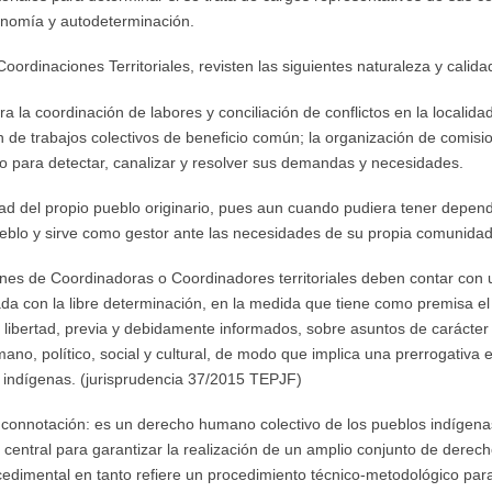
tonomía y autodeterminación.
ordinaciones Territoriales, revisten las siguientes naturaleza y calida
ra la coordinación de labores y conciliación de conflictos en la localida
ón de trabajos colectivos de beneficio común; la organización de comisio
rno para detectar, canalizar y resolver sus demandas y necesidades.
 del propio pueblo originario, pues aun cuando pudiera tener depende
pueblo y sirve como gestor ante las necesidades de su propia comunid
s de Coordinadoras o Coordinadores territoriales deben contar con u
ada con la libre determinación, en la medida que tiene como premisa el 
ibertad, previa y debidamente informados, sobre asuntos de carácter pr
no, político, social y cultural, de modo que implica una prerrogativa
s indígenas. (jurisprudencia 37/2015 TEPJF)
 connotación: es un derecho humano colectivo de los pueblos indígena
 central para garantizar la realización de un amplio conjunto de derec
ocedimental en tanto refiere un procedimiento técnico-metodológico para 