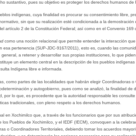
ho sustantivo, pues su objetivo es proteger los derechos humanos de 
eblos indígenas, cuya finalidad es procurar su consentimiento libre, pr
ormativo, sin que su realización esté condicionada a la demostración 
el artículo 2 de la Constitución Federal; así como en el Convenio 169 d
ad
como una noción relacional que permite entender la interacción que 
nen esa pertenencia (SUP-JDC-9167/2011), esto es, cuando las comuni
 general, a retener y desarrollar sus propias instituciones, lo que pide
nstituye un elemento central en la descripción de los pueblos indígenas
sulta Indígena libre e informada.
, como partes de las localidades que habrán elegir Coordinadoras o Co
determinación y autogobierno, pues como se analizó, la finalidad de d
d, por lo que, es procedente que la autoridad responsable les consult
ticas tradicionales, con pleno respeto a los derechos humanos.
nal en Xochimilco que, a través de los funcionarios que por sus atribu
de los Pueblos de Xochimilco, y el IEDF (IECM), convoquen a la celeb
as o Coordinadores Territoriales, debiendo tomar los acuerdos mayorit
ecidan, y se determinarán las acciones necesarias para su realizació