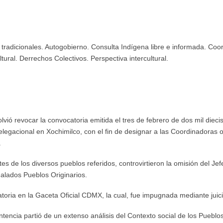
radicionales. Autogobierno. Consulta Indígena libre e informada. Coor
ural. Derrechos Colectivos. Perspectiva intercultural.
revocar la convocatoria emitida el tres de febrero de dos mil diecisi
Delegacional en Xochimilco, con el fin de designar a las Coordinadoras 
.
tes de los diversos pueblos referidos, controvirtieron la omisión del Je
ñalados Pueblos Originarios.
ocatoria en la Gaceta Oficial CDMX, la cual, fue impugnada mediante jui
entencia partió de un extenso análisis del Contexto social de los Puebl