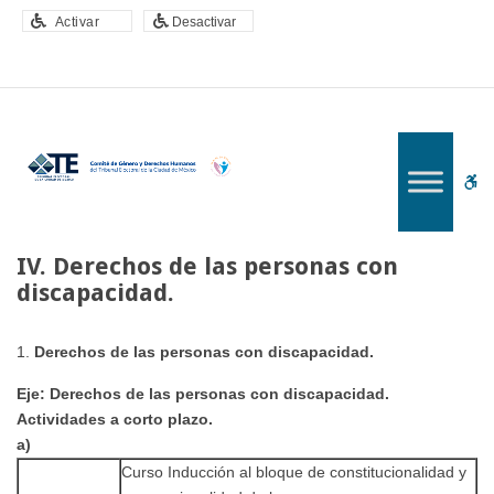
–
Activar
Desactivar
IV.
Derechos
de
las
personas
con
W
discapacidad.
bu
IV. Derechos de las personas con
discapacidad.
Derechos de las personas con discapacidad.
Eje: Derechos de las personas con discapacidad.
Actividades a corto plazo.
a)
Curso Inducción al bloque de constitucionalidad y