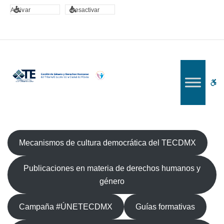
CGDH
Activar
Desactivar
W
bu
Mecanismos de cultura democrática del TECDMX
Publicaciones en materia de derechos humanos y
género
Campaña #ÚNETECDMX
Guías formativas